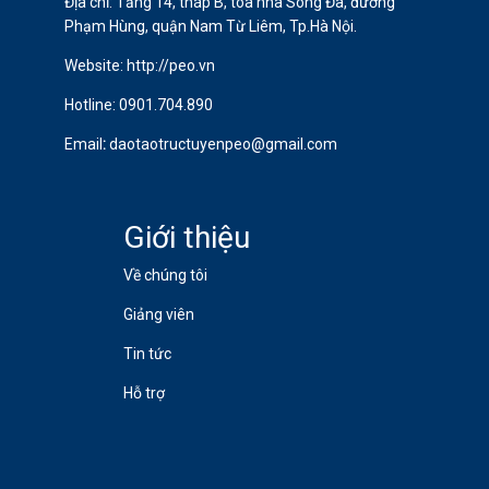
Địa chỉ: Tầng 14, tháp B, tòa nhà Sông Đà, đường
Phạm Hùng, quận Nam Từ Liêm, Tp.Hà Nội.
Website: http://peo.vn
Hotline:
0901.704.890
Email
:
daotaotructuyenpeo@gmail.com
Giới thiệu
Về chúng tôi
Giảng viên
Tin tức
Hỗ trợ