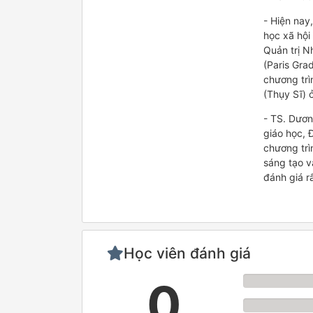
- Hiện nay
học xã hội
Quản trị N
(Paris Gra
chương trì
(Thụy Sĩ) 
- TS. Dươn
giáo học, 
chương trì
sáng tạo v
đánh giá r
Học viên đánh giá
0