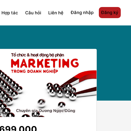
Đăng nhập
Đăng ký
Hợp tác
Câu hỏi
Liên hệ
699.000