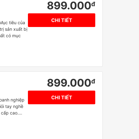
899.000
đ
CHI TIẾT
Mục tiêu của
trị sản xuất bị
uất có mục
899.000
đ
CHI TIẾT
oanh nghiệp
iỏi tay nghề
n cấp cao.…