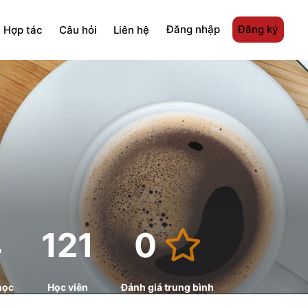
Đăng nhập
Đăng ký
Hợp tác
Câu hỏi
Liên hệ
4
121
0
học
Học viên
Đánh giá trung bình